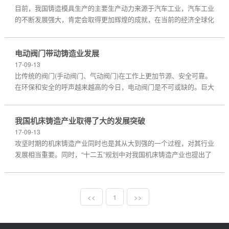
目前，我国铸造模具生产的主要生产动力来源于汽车工业，汽车工业
的不断发展强大，肯定会取得更加辉煌的成就，在当前的经济全球化
浪潮中，国际分工正在形成。许多外商基于成本......
电动阀门带动铸造业发展
17-09-13
比传统的阀门(手动阀门、气动阀门)在工作上更加节源、安全可靠。
在环保和安全的呼声越来越高的今日，电动阀门是不可或缺的。巨大
的市场需求对电动阀门的要求也越来越高。 ......
我国机床铸造产业取得了大的发展突破
17-09-13
攻坚时期的机床铸造产业同时也是其从大到强的一个过程，对其行业
发展相当重要。同时，“十二五”规划中对我国机床铸造产业也提出了
明确的目标，即到2015年，机床铸造产业要实现......
<<
1
>>